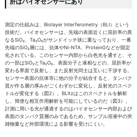
肝はバイオセンサーにあり
測定の仕組みは、Biolayer Interferometry（BLI）という
技術だ。バイオセンサーは、先端の表面近くに屈折率の異
なるSiO₂、Ta₂O₅がサンドイッチ状に重なっており、一番
先端のSiO₂層には、抗体やNi-NTA、ProteinGなどが固定
化されている。このセンサー内部から白色光を通すと、そ
の一部はSiO₂とTa₂O₅、表面分子と液相などの、屈折率が
変わる界面で反射し、また反射光同士は互いに干渉する。
センサー表面の抗体等に他の分子が結合すると、タンパク
質が作る層の厚みがごくわずかに変化し、反射光のスペク
トルが変化する（図2）。BLItzはこのスペクトルを解析
し、簡便な相互作用解析を可能にしているのだ（図3）。
計測に用いる光が通過するのはバイオセンサー内部および
表面のタンパク質層のみであるため、サンプル溶液中の夾
雑物量など外部環境による影響を受けにくい。