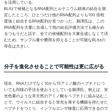
を活用している。
BLItzで候補となるRNA配列とルテニウム錯体の結合を測
定したところ、ひとつだけ他のRNA配列よりも100 倍程
度強く結合するRNA配列が見つかった。鵜澤氏は、この
RNA配列を大量に合成して他の結合評価方法でも確かめ
るつもりだと話す。全ての候補配列を大量合成しなくて済
むため、サンプル量や費用を抑えることが可能なBLItzの
存在は大きい。
分子を進化させることで可能性は更に広がる
現在、RNAだけでなく10から15アミノ酸のペプチドにつ
いても同様の手法を使おうとしている鵜澤氏。例えば、蛍
光色素のような非天然のアミノ酸をペプチドに組み込むこ
とで、ウイルスに結合すると蛍光を発する機能を持たせた
ペプチドをつくり、インフルエンザ検査に応用できるので