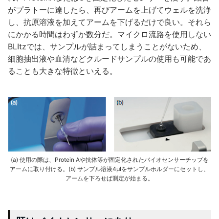
がプラトーに達したら、再びアームを上げてウェルを洗浄
し、抗原溶液を加えてアームを下げるだけで良い。それら
にかかる時間はわずか数分だ。マイクロ流路を使用しない
BLItzでは、サンプルが詰まってしまうことがないため、
細胞抽出液や血清などクルードサンプルの使用も可能であ
ることも大きな特徴といえる。
(a) 使用の際は、Protein Aや抗体等が固定化されたバイオセンサーチップを
アームに取り付ける。(b) サンプル溶液4μlをサンプルホルダーにセットし、
アームを下ろせば測定が始まる。