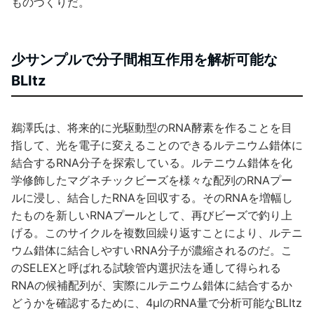
ものづくりだ。
少サンプルで分子間相互作用を解析可能な
BLItz
鵜澤氏は、将来的に光駆動型のRNA酵素を作ることを目
指して、光を電子に変えることのできるルテニウム錯体に
結合するRNA分子を探索している。ルテニウム錯体を化
学修飾したマグネチックビーズを様々な配列のRNAプー
ルに浸し、結合したRNAを回収する。そのRNAを増幅し
たものを新しいRNAプールとして、再びビーズで釣り上
げる。このサイクルを複数回繰り返すことにより、ルテニ
ウム錯体に結合しやすいRNA分子が濃縮されるのだ。こ
のSELEXと呼ばれる試験管内選択法を通して得られる
RNAの候補配列が、実際にルテニウム錯体に結合するか
どうかを確認するために、4μlのRNA量で分析可能なBLItz