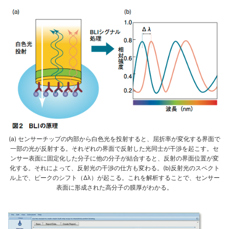
(a) センサーチップの内部から白色光を投射すると、屈折率が変化する界面で
一部の光が反射する。それぞれの界面で反射した光同士が干渉を起こす。セ
ンサー表面に固定化した分子に他の分子が結合すると、反射の界面位置が変
化する。それによって、反射光の干渉の仕方も変わる。(b)反射光のスペクト
ル上で、ピークのシフト（Δλ）が起こる。これを解析することで、センサー
表面に形成された高分子の膜厚がわかる。