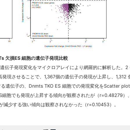
MTs 欠損ES 細胞の遺伝子発現比較
胞における遺伝子発現変化をマイクロアレイにより網羅的に解析した。
高発現させることで、1,367個の遺伝子の発現が上昇し、1,31
る遺伝子の、Dnmts TKO ES 細胞での発現変化をScatter p
 ES細胞でも発現が上昇する傾向が観察されたが（r=0.48279
発現が減少する強い傾向は観察されなかった（r=0.10453）。