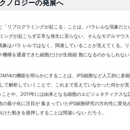
クノロジーの発展へ
と「リプログラミングが起こる」ことは、パラレルな現象だと
ラミングが起こらず正常な発生に至らない、そんなモデルマウ
現象はパラ レルではなく、関連していることが見えてくる。
ク機構を通過できた細胞だけが生殖細 胞になるのかもしれない
DM14の機能を明らかにすることは、iPS細胞など人工的に多
行して解析していくことで、これまで見えていなかった何かが
ま うことや、2011年には由来となる細胞のエピジェネティクス
の最小化に注目が 集まっていたiPS細胞研究の方向性に変化
向けた動きを後押しすることは間違いない だろう。