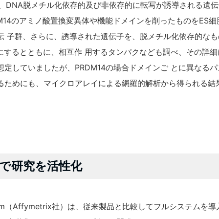
ると、DNA脱メチル化依存的及び非依存的に転写が誘導される遺
DM14のアミノ酸置換変異体や機能ドメインを削ったものをES
伝 子群、さらに、誘導された遺伝子を、脱メチル化依存的な
かにするとともに、相互作 用するタンパクなども調べ、その詳
定していましたが、PRDM14の場合ドメインご とに異なる
るためにも、マイクロアレイによる網羅的解析から得られる結
で研究を活性化
tem（Affymetrix社）は、従来製品と比較してフルシステム