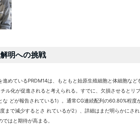
解明への挑戦
進めているPRDM14は、もともと始原生殖細胞と体細胞な
脱メチル化が促進されると考えられる。すでに、欠損させるとリ
な どが報告されている1）。通常CG連続配列の60.80%程
程度まで減少するとさ れているが2）、詳細はまだ明らかにさ
のではと期待が高まる。