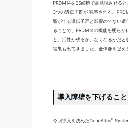
PRDM14をES細胞で高発現させ
3つの遺伝子群が 観察される。PR
響がでる遺伝子群と影響のでない遺
ることで、PRDM14の機能を明ら
と、活性が残るか、なくなるかだと想
結果も出てきました。全体像を捉え
導入障壁を下げること
®
今回導入を決めたGeneAtlas
Sys