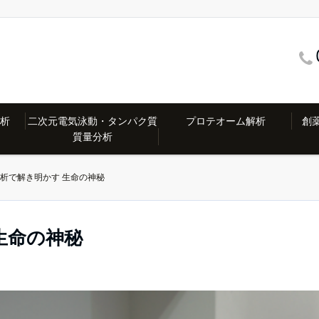
解析
二次元電気泳動・タンパク質
プロテオーム解析
創薬
質量分析
析で解き明かす 生命の神秘
生命の神秘